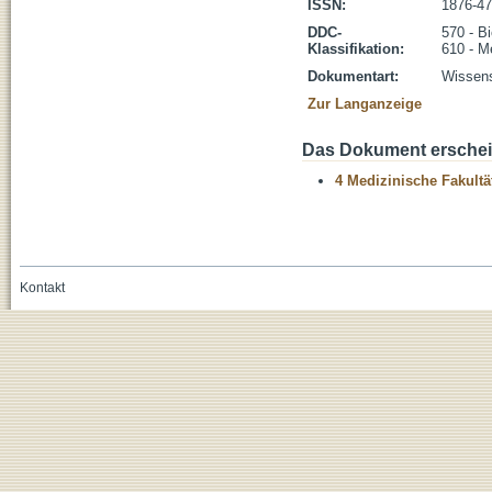
ISSN:
1876-4
DDC-
570 - B
Klassifikation:
610 - M
Dokumentart:
Wissens
Zur Langanzeige
Das Dokument erschein
4 Medizinische Fakultä
Kontakt