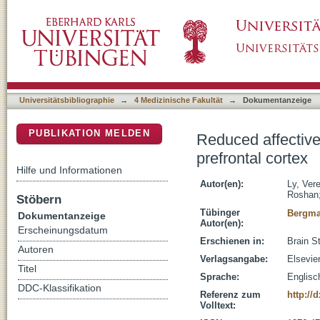
Reduced affective biasing of instrumental act
DSpace Repositorium (Manakin basiert)
Universitätsbibliographie
→
4 Medizinische Fakultät
→
Dokumentanzeige
PUBLIKATION MELDEN
Reduced affective
prefrontal cortex
Hilfe und Informationen
Autor(en):
Ly, Ver
Roshan
Stöbern
Tübinger
Bergma
Dokumentanzeige
Autor(en):
Erscheinungsdatum
Erschienen in:
Brain St
Autoren
Verlagsangabe:
Elsevie
Titel
Sprache:
Englisc
DDC-Klassifikation
Referenz zum
http://
Volltext: