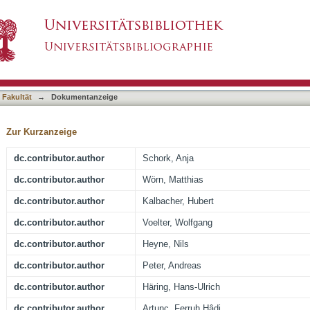
a with overhydration in patients with CKD
asiert)
 Fakultät
→
Dokumentanzeige
Zur Kurzanzeige
dc.contributor.author
Schork, Anja
dc.contributor.author
Wörn, Matthias
dc.contributor.author
Kalbacher, Hubert
dc.contributor.author
Voelter, Wolfgang
dc.contributor.author
Heyne, Nils
dc.contributor.author
Peter, Andreas
dc.contributor.author
Häring, Hans-Ulrich
dc.contributor.author
Artunç, Ferruh Hâdi