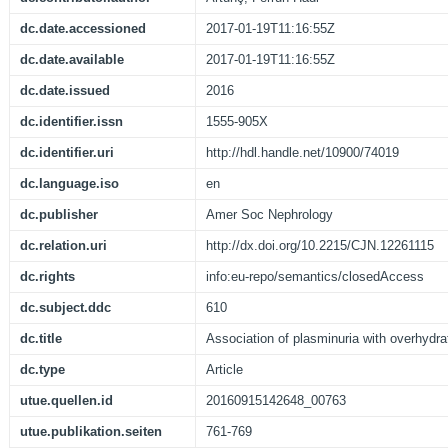
dc.date.accessioned
2017-01-19T11:16:55Z
dc.date.available
2017-01-19T11:16:55Z
dc.date.issued
2016
dc.identifier.issn
1555-905X
dc.identifier.uri
http://hdl.handle.net/10900/74019
dc.language.iso
en
dc.publisher
Amer Soc Nephrology
dc.relation.uri
http://dx.doi.org/10.2215/CJN.12261115
dc.rights
info:eu-repo/semantics/closedAccess
dc.subject.ddc
610
dc.title
Association of plasminuria with overhydra
dc.type
Article
utue.quellen.id
20160915142648_00763
utue.publikation.seiten
761-769