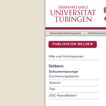
Association of plasminuri
DSpace Repositorium (Manakin b
Universitätsbibliographie
→
4 Medizinische
PUBLIKATION MELDEN
Hilfe und Informationen
Stöbern
Dokumentanzeige
Erscheinungsdatum
Autoren
Titel
DDC-Klassifikation