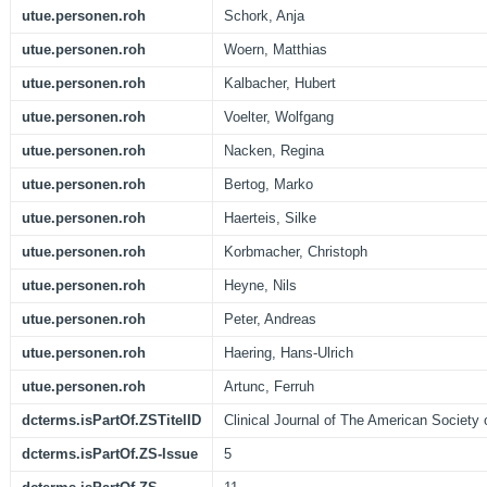
utue.personen.roh
Schork, Anja
utue.personen.roh
Woern, Matthias
utue.personen.roh
Kalbacher, Hubert
utue.personen.roh
Voelter, Wolfgang
utue.personen.roh
Nacken, Regina
utue.personen.roh
Bertog, Marko
utue.personen.roh
Haerteis, Silke
utue.personen.roh
Korbmacher, Christoph
utue.personen.roh
Heyne, Nils
utue.personen.roh
Peter, Andreas
utue.personen.roh
Haering, Hans-Ulrich
utue.personen.roh
Artunc, Ferruh
dcterms.isPartOf.ZSTitelID
Clinical Journal of The American Society
dcterms.isPartOf.ZS-Issue
5