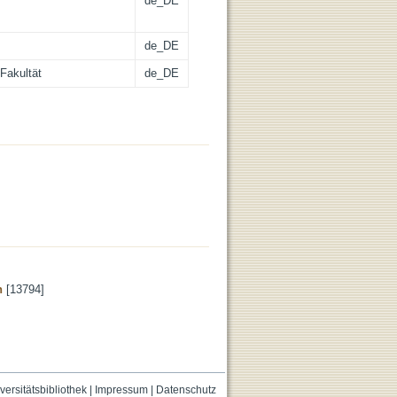
de_DE
de_DE
Fakultät
de_DE
n
[13794]
versitätsbibliothek
|
Impressum
|
Datenschutz