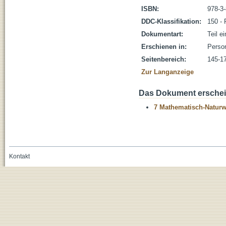
ISBN:
978-3
DDC-Klassifikation:
150 - 
Dokumentart:
Teil e
Erschienen in:
Person
Seitenbereich:
145-1
Zur Langanzeige
Das Dokument erschein
7 Mathematisch-Naturwi
Kontakt