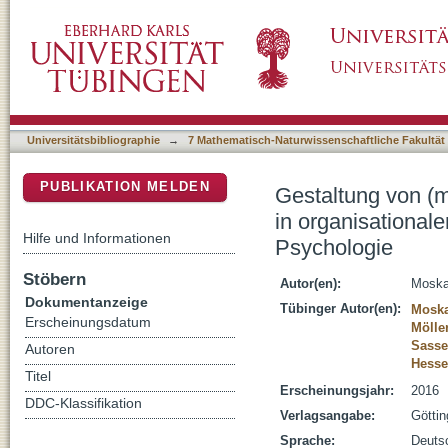
Gestaltung von (mediengestützten) Lernpro
DSpace Repositorium (Manakin basiert)
Kontexten : Beiträge der pädagogischen Psy
Universitätsbibliographie
→
7 Mathematisch-Naturwissenschaftliche Fakultät
PUBLIKATION MELDEN
Gestaltung von (
in organisational
Hilfe und Informationen
Psychologie
Stöbern
Autor(en):
Moska
Dokumentanzeige
Tübinger Autor(en):
Moska
Erscheinungsdatum
Mölle
Sasse
Autoren
Hesse
Titel
Erscheinungsjahr:
2016
DDC-Klassifikation
Verlagsangabe:
Göttin
Sprache:
Deuts