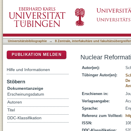
Nuclear Reformation at the End of Mitosis
DSpace Repositorium (Manakin basiert)
Universitätsbibliographie
→
8 Zentrale, interfakultäre und fakultätsübergreif
PUBLIKATION MELDEN
Nuclear Reformati
Autor(en):
Sch
Hilfe und Informationen
Tübinger Autor(en):
Sc
De 
Stöbern
An
Dokumentanzeige
Erschienen in:
Jou
Erscheinungsdatum
Verlagsangabe:
Aca
Autoren
Sprache:
Eng
Titel
Referenz zum Volltext:
htt
DDC-Klassifikation
ISSN:
10
DDC-Klassifikation:
570