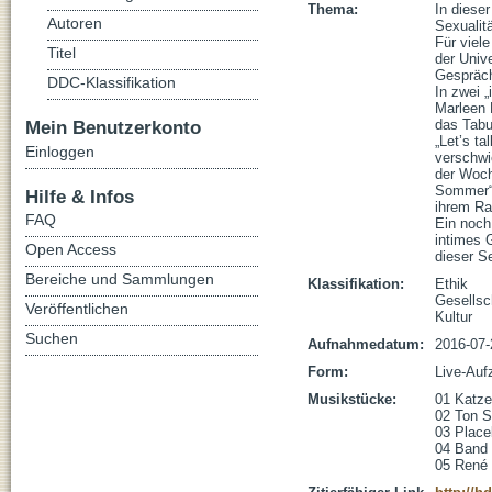
Thema:
In diese
Autoren
Sexualität
Für viel
Titel
der Univ
Gespräch?
DDC-Klassifikation
In zwei 
Marleen 
Mein Benutzerkonto
das Tabu
„Let’s t
Einloggen
verschwi
der Woch
Sommer“ i
Hilfe & Infos
ihrem Rad
FAQ
Ein noch
intimes 
Open Access
dieser Se
Bereiche und Sammlungen
Klassifikation:
Ethik
Gesellsc
Veröffentlichen
Kultur
Suchen
Aufnahmedatum:
2016-07-
Form:
Live-Auf
Musikstücke:
01 Katze
02 Ton S
03 Placeb
04 Band 
05 René