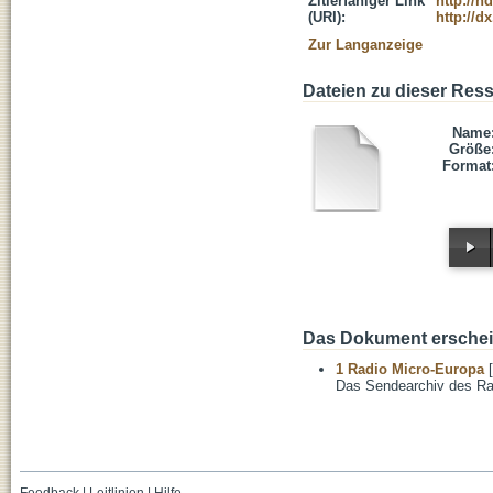
Zitierfähiger Link
http://h
(URI):
http://d
Zur Langanzeige
Dateien zu dieser Res
Name
Größe
Format
Das Dokument erschein
1 Radio Micro-Europa
[
Das Sendearchiv des Ra