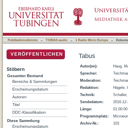
Tabus
Publikationsdienste
→
TOBIAS-audio
→
1 Radio Micro-Europa
→
Dokume
VERÖFFENTLICHEN
Tabus
Autor(en):
Haug, Ma
Stöbern
Sprecher:
Teichman
Gesamter Bestand
Moderation:
Teichman
Bereiche & Sammlungen
Redaktion:
Hägele, 
Erscheinungsdatum
Technik:
Schaller
Autoren
Sendedatum:
2016-12-
Titel
Länge:
01:00:00
DDC-Klassifikation
Programmplatz:
Microeur
Diese Sammlung
Archiv-Nr.:
103
Erscheinungsdatum