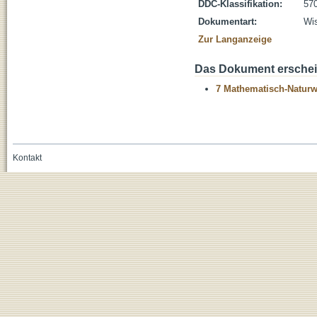
DDC-Klassifikation:
570
Dokumentart:
Wis
Zur Langanzeige
Das Dokument erschein
7 Mathematisch-Naturwi
Kontakt