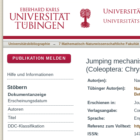
Jumping mechanisms and performance in beet
DSpace Repositorium (Manakin basiert)
Alticini)
Universitätsbibliographie
→
7 Mathematisch-Naturwissenschaftliche Fakultät
PUBLIKATION MELDEN
Jumping mechanism
(Coleoptera: Chrys
Hilfe und Informationen
Autor(en):
Nad
Stöbern
Tübinger Autor(en):
Na
Dokumentanzeige
Bet
Erscheinungsdatum
Erschienen in:
Jou
Autoren
Verlagsangabe:
Com
Titel
Sprache:
Eng
DDC-Klassifikation
Referenz zum Volltext:
htt
ISSN:
14