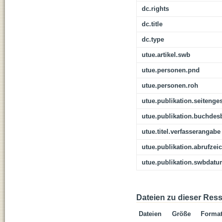
dc.rights
dc.title
dc.type
utue.artikel.swb
utue.personen.pnd
utue.personen.roh
utue.publikation.seitenge
utue.publikation.buchdes
utue.titel.verfasserangabe
utue.publikation.abrufzei
utue.publikation.swbdat
Dateien zu dieser Res
Dateien
Größe
Forma