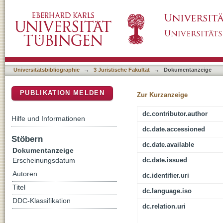
C. § 4 Nr. 3 (Ergänzender Leistungsschutz)
DSpace Repositorium (Manakin basiert)
Universitätsbibliographie
→
3 Juristische Fakultät
→
Dokumentanzeige
PUBLIKATION MELDEN
Zur Kurzanzeige
dc.contributor.author
Hilfe und Informationen
dc.date.accessioned
Stöbern
dc.date.available
Dokumentanzeige
dc.date.issued
Erscheinungsdatum
Autoren
dc.identifier.uri
Titel
dc.language.iso
DDC-Klassifikation
dc.relation.uri