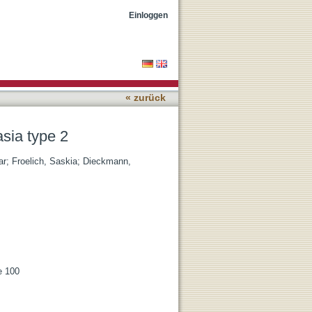
Einloggen
« zurück
sia type 2
ar
;
Froelich, Saskia
;
Dieckmann,
e 100