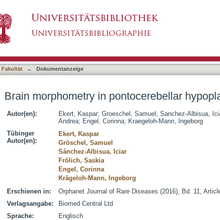
ocerebellar hypoplasia type 2
asiert)
 Fakultät
→
Dokumentanzeige
Brain morphometry in pontocerebellar hypopla
Autor(en):
Ekert, Kaspar
;
Groeschel, Samuel
;
Sanchez-Albisua, Ici
Andrea
;
Engel, Corinna
;
Kraegeloh-Mann, Ingeborg
Tübinger
Ekert, Kaspar
Autor(en):
Gröschel, Samuel
Sánchez-Albisua, Iciar
Frölich, Saskia
Engel, Corinna
Krägeloh-Mann, Ingeborg
Erschienen in:
Orphanet Journal of Rare Diseases (2016), Bd. 11, Articl
Verlagsangabe:
Biomed Central Ltd
Sprache:
Englisch