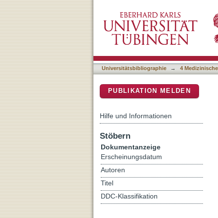
Brain morphometry in pont
DSpace Repositorium (Manakin b
Universitätsbibliographie
→
4 Medizinische
PUBLIKATION MELDEN
Hilfe und Informationen
Stöbern
Dokumentanzeige
Erscheinungsdatum
Autoren
Titel
DDC-Klassifikation