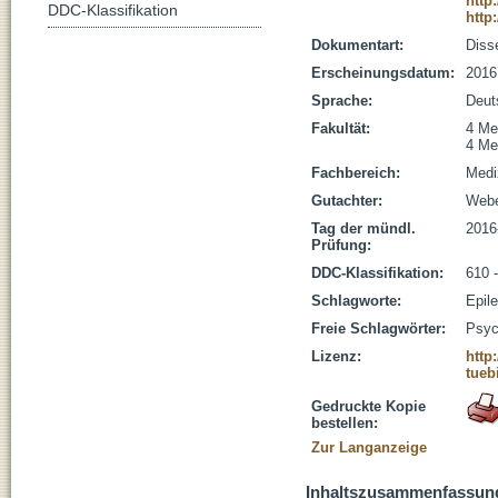
http
DDC-Klassifikation
http
Dokumentart:
Disse
Erscheinungsdatum:
2016
Sprache:
Deut
Fakultät:
4 Me
4 Me
Fachbereich:
Medi
Gutachter:
Webe
Tag der mündl.
2016
Prüfung:
DDC-Klassifikation:
610 
Schlagworte:
Epil
Freie Schlagwörter:
Psyc
Lizenz:
http
tueb
Gedruckte Kopie
bestellen:
Zur Langanzeige
Inhaltszusammenfassun