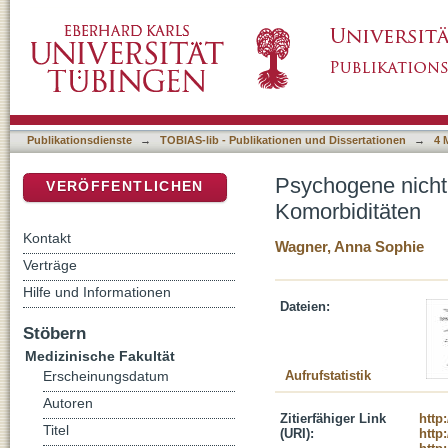
Psychogene nicht-epileptische Anfälle - mög
DSpace Repositorium (Manakin basiert)
Publikationsdienste
→
TOBIAS-lib - Publikationen und Dissertationen
→
4 
Psychogene nicht-
VERÖFFENTLICHEN
Komorbiditäten
Kontakt
Wagner, Anna Sophie
Verträge
Hilfe und Informationen
Dateien:
Stöbern
Medizinische Fakultät
Aufrufstatistik
Erscheinungsdatum
Autoren
Zitierfähiger Link
http
Titel
(URI):
http