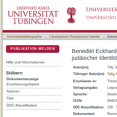
Benedikt Eckhardt, Ethnos und Herrschaft. Pol
DSpace Repositorium (Manakin basiert)
Antiochos III. bis Herodes I. [Rezension]
Universitätsbibliographie
→
1 Evangelisch-Theologische Fakultät
→
Dokum
PUBLIKATION MELDEN
Benedikt Eckhardt
judäischer Identit
Hilfe und Informationen
Autor(en):
Tilly,
Stöbern
Tübinger Autor(en):
Tilly,
Dokumentanzeige
Erschienen in:
Theolo
Erscheinungsdatum
Verlagsangabe:
Leipzi
Autoren
Sprache:
Deuts
Titel
ISSN:
0040-
DDC-Klassifikation
DDC-Klassifikation:
230 - 
Dokumentart:
Rezen