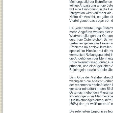
Meinungsbild der Betroffenen
völlige Anpassung an die öste
will eine Einordnung in die Ge
Integration wird von mehr als d
Hälfte die Ansicht, es gäbe ei
Viertel glaubt das sogar von 
Ca. jeder zweite junge Österr
mehr. Angeführt werden hier 
Wertvorstellungen der Öster
durch die Österreicher; Schwi
Verhalten gegenüber Frauen un
Probleme im soziokulturellen 
speziell im Hinblick auf die 
vermutlich Reibungspunkte) i
die Angehörigen der Mehrheit
Sprachkenntnissen, guter Ausb
erhalten, und einer gezielten
Spielregeln, sowie auf die Ü
Dem Gros der Mehrheitsbevöl
wenngleich die Ansicht vorher
der rezenten wirtschaftlichen
vor aber minoritär) in den Bl
Österreich lebenden Migranten
Angehörigen) der Mehrheitsbe
Qualifikationsgesichtspunkte 
(66%) der „rot-weiß-rot-card“ 
Die referierten Ergebnisse le