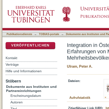
Integration in Österreich. Einstellungen, Or
DSpace Repositorium (Manakin basiert)
Angehörigen der Mehrheitsbevölkerung
Publikationsdienste
→
TOBIAS-portale
→
Dokumente aus Instituten und Pa
Integration in Öst
VERÖFFENTLICHEN
Erfahrungen von 
Mehrheitsbevölke
Kontakt
Verträge
Ulram, Peter A.
Hilfe und Informationen
Stöbern
Dateien:
Dokumente aus Instituten und
Partnereinrichtungen
Erscheinungsdatum
Aufrufstatistik
Autoren
Zitierfähiger Link (URI):
ht
Titel