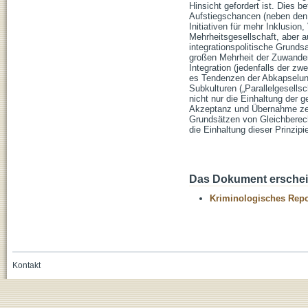
Hinsicht gefordert ist. Dies
Aufstiegschancen (neben den
Initiativen für mehr Inklusio
Mehrheitsgesellschaft, aber 
integrationspolitische Grund
großen Mehrheit der Zuwander
Integration (jedenfalls der zw
es Tendenzen der Abkapselung
Subkulturen („Parallelgesellsc
nicht nur die Einhaltung der 
Akzeptanz und Übernahme zentr
Grundsätzen von Gleichberecht
die Einhaltung dieser Prinzip
Das Dokument erschein
Kriminologisches Repo
Kontakt