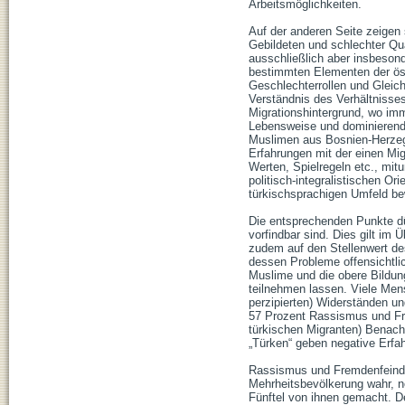
Arbeitsmöglichkeiten.
Auf der anderen Seite zeigen 
Gebildeten und schlechter Qual
ausschließlich aber insbesonde
bestimmten Elementen der öste
Geschlechterrollen und Gleic
Verständnis des Verhältnisses
Migrationshintergrund, wo im
Lebensweise und dominierende
Muslimen aus Bosnien-Herzego
Erfahrungen mit der einen Mi
Werten, Spielregeln etc., mit
politisch-integralistischen Or
türkischsprachigen Umfeld be
Die entsprechenden Punkte dür
vorfindbar sind. Dies gilt im
zudem auf den Stellenwert des
dessen Probleme offensichtlic
Muslime und die obere Bildung
teilnehmen lassen. Viele Mens
perzipierten) Widerständen un
57 Prozent Rassismus und Fre
türkischen Migranten) Benacht
„Türken“ geben negative Erfah
Rassismus und Fremdenfeindl
Mehrheitsbevölkerung wahr, n
Fünftel von ihnen gemacht. De