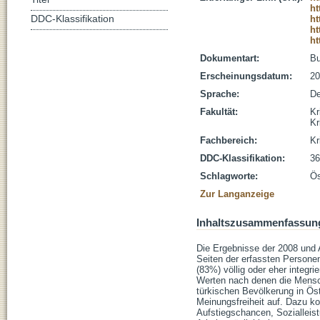
ht
DDC-Klassifikation
ht
ht
ht
Dokumentart:
B
Erscheinungsdatum:
20
Sprache:
De
Fakultät:
Kr
Kr
Fachbereich:
Kr
DDC-Klassifikation:
36
Schlagworte:
Ös
Zur Langanzeige
Inhaltszusammenfassun
Die Ergebnisse der 2008 und A
Seiten der erfassten Personen
(83%) völlig oder eher integri
Werten nach denen die Mensch
türkischen Bevölkerung in Ö
Meinungsfreiheit auf. Dazu k
Aufstiegschancen, Sozialleis