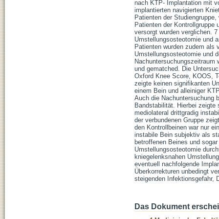
nach KTP- Implantation mit v
implantierten navigierten Kni
Patienten der Studiengruppe,
Patienten der Kontrollgruppe
versorgt wurden verglichen. 
Umstellungsosteotomie und an
Patienten wurden zudem als v
Umstellungsosteotomie und de
Nachuntersuchungszeitraum wu
und gematched. Die Untersuch
Oxford Knee Score, KOOS, Teg
zeigte keinen signifikanten 
einem Bein und alleiniger KT
Auch die Nachuntersuchung be
Bandstabilität. Hierbei zeigt
mediolateral drittgradig insta
der verbundenen Gruppe zeigte 
den Kontrollbeinen war nur ei
instabile Bein subjektiv als 
betroffenen Beines und sogar 
Umstellungsosteotomie durchfu
kniegelenksnahen Umstellungs
eventuell nachfolgende Implant
Überkorrekturen unbedingt ve
steigenden Infektionsgefahr,
Das Dokument erschein