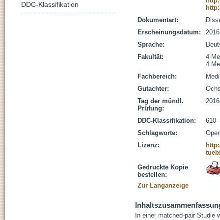
http
DDC-Klassifikation
http
Dokumentart:
Disse
Erscheinungsdatum:
2016
Sprache:
Deut
Fakultät:
4 Me
4 Me
Fachbereich:
Medi
Gutachter:
Ochs
Tag der mündl.
2016
Prüfung:
DDC-Klassifikation:
610 
Schlagworte:
Oper
Lizenz:
http
tueb
Gedruckte Kopie
bestellen:
Zur Langanzeige
Inhaltszusammenfassun
In einer matched-pair Studie 