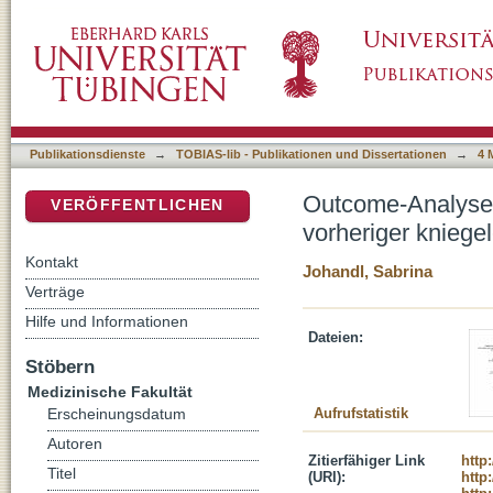
Outcome-Analyse navigiert implantierter Kni
DSpace Repositorium (Manakin basiert)
kniegelenksnaher Umstellungsosteotomie
Publikationsdienste
→
TOBIAS-lib - Publikationen und Dissertationen
→
4 
Outcome-Analyse n
VERÖFFENTLICHEN
vorheriger knieg
Kontakt
Johandl, Sabrina
Verträge
Hilfe und Informationen
Dateien:
Stöbern
Medizinische Fakultät
Aufrufstatistik
Erscheinungsdatum
Autoren
Zitierfähiger Link
http
Titel
(URI):
http