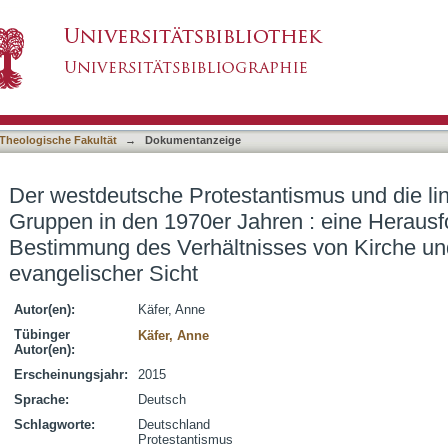
tantismus und die linken Bewegungen und Gru
asiert)
rung für die Bestimmung des Verhältnisses vo
Theologische Fakultät
→
Dokumentanzeige
Der westdeutsche Protestantismus und die 
Gruppen in den 1970er Jahren : eine Herausfo
Bestimmung des Verhältnisses von Kirche un
evangelischer Sicht
Autor(en):
Käfer, Anne
Tübinger
Käfer, Anne
Autor(en):
Erscheinungsjahr:
2015
Sprache:
Deutsch
Schlagworte:
Deutschland
Protestantismus