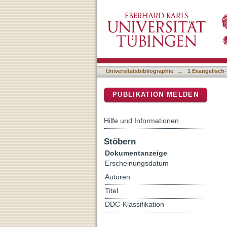
Der westdeutsche Protes
DSpace Repositorium (Manakin b
Jahren : eine Herausforde
evangelischer Sicht
Universitätsbibliographie
→
1 Evangelisch-
PUBLIKATION MELDEN
Hilfe und Informationen
Stöbern
Dokumentanzeige
Erscheinungsdatum
Autoren
Titel
DDC-Klassifikation