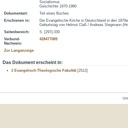
Sozialismus
Geschichte 1970-1980
Dokumentart:
Teil eines Buches
Erschienen in:
Die Evangelische Kirche in Deutschland in den 1970e
Geburtstag von Helmut Claß / Andreas Stegmann (Hrsg.
Seitenbereich:
S. [297]-330
Verbund-
428477089
Nachweis:
Zur Langanzeige
Das Dokument erscheint in:
1 Evangelisch-Theologische Fakultät
[2512]
Uni