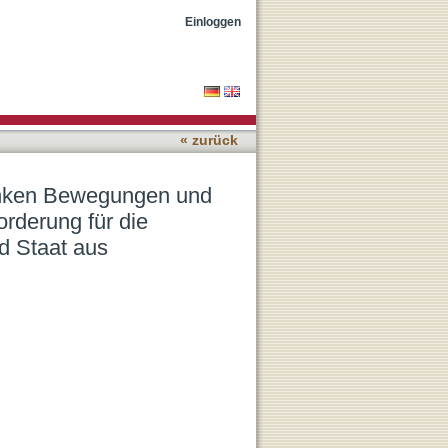
ppen in den 1970er
Einloggen
n Kirche und Staat aus
« zurück
linken Bewegungen und
rderung für die
d Staat aus