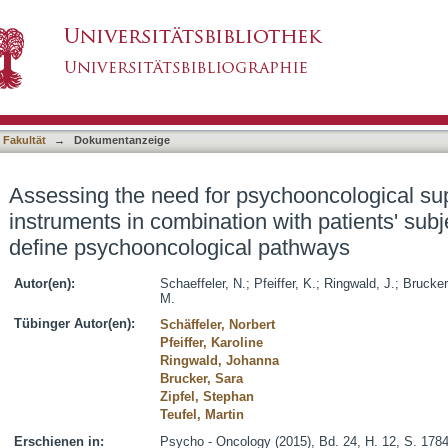
ychooncological support: screening instrument
asiert)
uation may define psychooncological pathways
 Fakultät
→
Dokumentanzeige
Assessing the need for psychooncological su
instruments in combination with patients' sub
define psychooncological pathways
Autor(en):
Schaeffeler, N.
;
Pfeiffer, K.
;
Ringwald, J.
;
Brucker
M.
Tübinger Autor(en):
Schäffeler, Norbert
Pfeiffer, Karoline
Ringwald, Johanna
Brucker, Sara
Zipfel, Stephan
Teufel, Martin
Erschienen in:
Psycho - Oncology (2015), Bd. 24, H. 12, S. 178