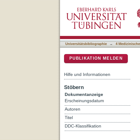
Assessing the need for ps
DSpace Repositorium (Manakin b
patients' subjective eval
Universitätsbibliographie
→
4 Medizinische
PUBLIKATION MELDEN
Hilfe und Informationen
Stöbern
Dokumentanzeige
Erscheinungsdatum
Autoren
Titel
DDC-Klassifikation