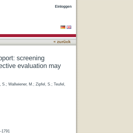
s in combination with
Einloggen
« zurück
pport: screening
jective evaluation may
, S.
;
Wallwiener, M.
;
Zipfel, S.
;
Teufel,
4-1791