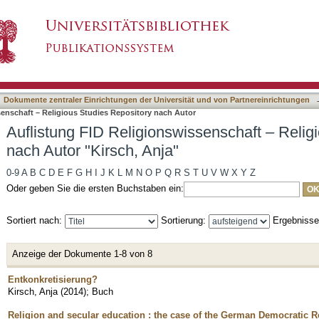
issenschaft – Religious Studies Repository nac
asiert)
Dokumente zentraler Einrichtungen der Universität und von Partnereinrichtungen
senschaft – Religious Studies Repository nach Autor
Auflistung FID Religionswissenschaft – Relig
nach Autor "Kirsch, Anja"
0-9
A
B
C
D
E
F
G
H
I
J
K
L
M
N
O
P
Q
R
S
T
U
V
W
X
Y
Z
Oder geben Sie die ersten Buchstaben ein:
Sortiert nach:
Sortierung:
Ergebniss
Anzeige der Dokumente 1-8 von 8
Entkonkretisierung?
Kirsch, Anja
(
2014
)
;
Buch
Religion and secular education : the case of the German Democratic R