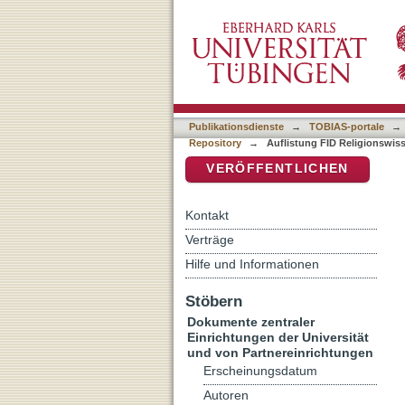
Auflistung FID Religionsw
DSpace Repositorium (Manakin b
Publikationsdienste
→
TOBIAS-portale
→
Repository
→
Auflistung FID Religionswis
VERÖFFENTLICHEN
Kontakt
Verträge
Hilfe und Informationen
Stöbern
Dokumente zentraler
Einrichtungen der Universität
und von Partnereinrichtungen
Erscheinungsdatum
Autoren