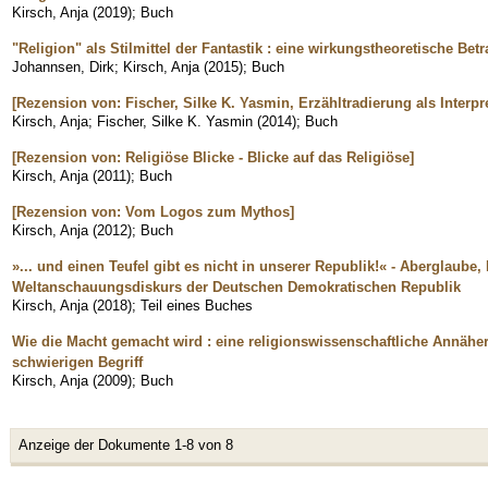
Kirsch, Anja
(
2019
)
;
Buch
"Religion" als Stilmittel der Fantastik : eine wirkungstheoretische Be
Johannsen, Dirk
;
Kirsch, Anja
(
2015
)
;
Buch
[Rezension von: Fischer, Silke K. Yasmin, Erzähltradierung als Interpr
Kirsch, Anja
;
Fischer, Silke K. Yasmin
(
2014
)
;
Buch
[Rezension von: Religiöse Blicke - Blicke auf das Religiöse]
Kirsch, Anja
(
2011
)
;
Buch
[Rezension von: Vom Logos zum Mythos]
Kirsch, Anja
(
2012
)
;
Buch
»... und einen Teufel gibt es nicht in unserer Republik!« - Aberglaube
Weltanschauungsdiskurs der Deutschen Demokratischen Republik
Kirsch, Anja
(
2018
)
;
Teil eines Buches
Wie die Macht gemacht wird : eine religionswissenschaftliche Annähe
schwierigen Begriff
Kirsch, Anja
(
2009
)
;
Buch
Anzeige der Dokumente 1-8 von 8