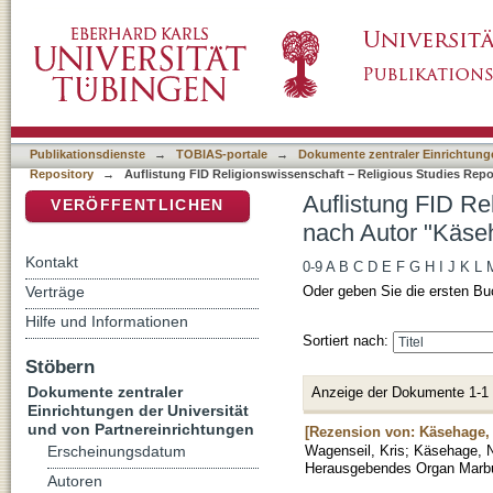
Auflistung FID Religionswissenschaft – Reli
DSpace Repositorium (Manakin basiert)
1978-"
Publikationsdienste
→
TOBIAS-portale
→
Dokumente zentraler Einrichtunge
Repository
→
Auflistung FID Religionswissenschaft – Religious Studies Repo
Auflistung FID Re
VERÖFFENTLICHEN
nach Autor "Käse
Kontakt
0-9
A
B
C
D
E
F
G
H
I
J
K
L
Verträge
Oder geben Sie die ersten Bu
Hilfe und Informationen
Sortiert nach:
Stöbern
Dokumente zentraler
Anzeige der Dokumente 1-1
Einrichtungen der Universität
und von Partnereinrichtungen
[Rezension von: Käsehage, 
Wagenseil, Kris
;
Käsehage, N
Erscheinungsdatum
Herausgebendes Organ Marb
Autoren