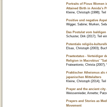
Portraits of Pious Women 
Attained Birth in Amida’s 
Kleine, Christoph
(
1998
)
;
Tei
Positive und negative Aspe
Wigger, Sabine
;
Murken, Seb
Das Postulat vom baldigen 
Schuster, Dirk
(
2017
)
;
Teil e
Potentiale religiös-kulture
Elsas, Christoph
(
2003
)
;
Buc
Praetextatus - Verteidiger 
Religion in Macrobius' "Sat
Frateantonio, Christa
(
2007
)
;
Praktischer Atheismus als
japanischen Mittelalters
Kleine, Christoph
(
2014
)
;
Tei
Prayer and the ancient city 
Weissenrieder, Annette
;
Patze
Prayers and Stories as Med
Movement