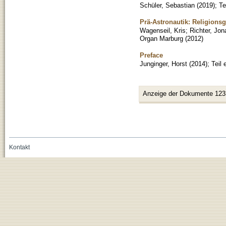
Schüler, Sebastian
(
2019
)
;
Te
Prä-Astronautik: Religions
Wagenseil, Kris
;
Richter, Jon
Organ Marburg
(
2012
)
Preface
Junginger, Horst
(
2014
)
;
Teil
Anzeige der Dokumente 123
Kontakt