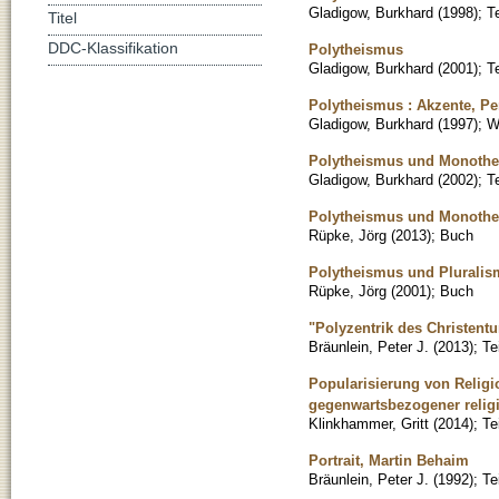
Gladigow, Burkhard
(
1998
)
;
T
Titel
DDC-Klassifikation
Polytheismus
Gladigow, Burkhard
(
2001
)
;
T
Polytheismus : Akzente, P
Gladigow, Burkhard
(
1997
)
;
W
Polytheismus und Monothei
Gladigow, Burkhard
(
2002
)
;
T
Polytheismus und Monotheis
Rüpke, Jörg
(
2013
)
;
Buch
Polytheismus und Plurali
Rüpke, Jörg
(
2001
)
;
Buch
"Polyzentrik des Christent
Bräunlein, Peter J.
(
2013
)
;
Te
Popularisierung von Relig
gegenwartsbezogener relig
Klinkhammer, Gritt
(
2014
)
;
Te
Portrait, Martin Behaim
Bräunlein, Peter J.
(
1992
)
;
Te