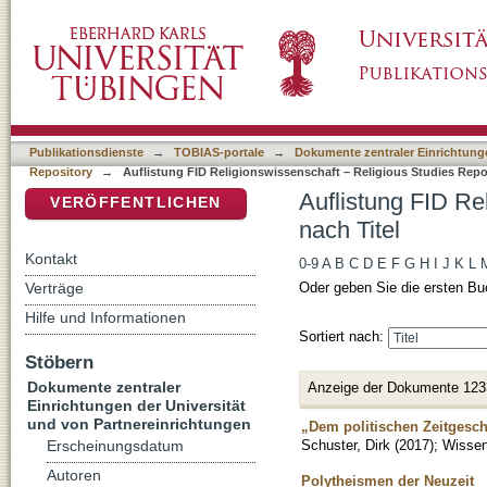
Auflistung FID Religionswissenschaft – Relig
DSpace Repositorium (Manakin basiert)
Publikationsdienste
→
TOBIAS-portale
→
Dokumente zentraler Einrichtunge
Repository
→
Auflistung FID Religionswissenschaft – Religious Studies Repos
Auflistung FID Re
VERÖFFENTLICHEN
nach Titel
Kontakt
0-9
A
B
C
D
E
F
G
H
I
J
K
L
Verträge
Oder geben Sie die ersten Bu
Hilfe und Informationen
Sortiert nach:
Stöbern
Dokumente zentraler
Anzeige der Dokumente 123
Einrichtungen der Universität
und von Partnereinrichtungen
„Dem politischen Zeitgesc
Schuster, Dirk
(
2017
)
;
Wissens
Erscheinungsdatum
Autoren
Polytheismen der Neuzeit