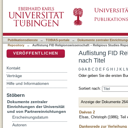
Auflistung FID Religionswissenschaft – Relig
DSpace Repositorium (Manakin basiert)
Publikationsdienste
→
TOBIAS-portale
→
Dokumente zentraler Einrichtunge
Repository
→
Auflistung FID Religionswissenschaft – Religious Studies Repos
Auflistung FID Re
VERÖFFENTLICHEN
nach Titel
Kontakt
0-9
A
B
C
D
E
F
G
H
I
J
K
L
Verträge
Oder geben Sie die ersten Bu
Hilfe und Informationen
Sortiert nach:
Stöbern
Dokumente zentraler
Anzeige der Dokumente 264
Einrichtungen der Universität
und von Partnereinrichtungen
Daēvas 2
Elsas, Christoph
(
1986
)
;
Teil
Erscheinungsdatum
Autoren
Dankesrede zur Verleihung 