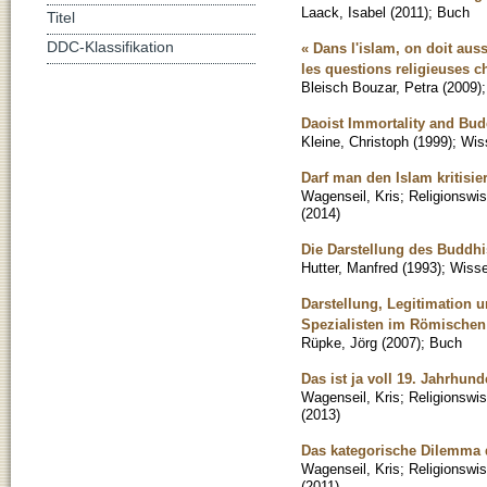
Laack, Isabel
(
2011
)
;
Buch
Titel
DDC-Klassifikation
« Dans l'islam, on doit aus
les questions religieuses
Bleisch Bouzar, Petra
(
2009
)
Daoist Immortality and Bud
Kleine, Christoph
(
1999
)
;
Wiss
Darf man den Islam kritisie
Wagenseil, Kris
;
Religionswi
(
2014
)
Die Darstellung des Buddhi
Hutter, Manfred
(
1993
)
;
Wisse
Darstellung, Legitimation u
Spezialisten im Römischen
Rüpke, Jörg
(
2007
)
;
Buch
Das ist ja voll 19. Jahrhun
Wagenseil, Kris
;
Religionswi
(
2013
)
Das kategorische Dilemma 
Wagenseil, Kris
;
Religionswi
(
2011
)