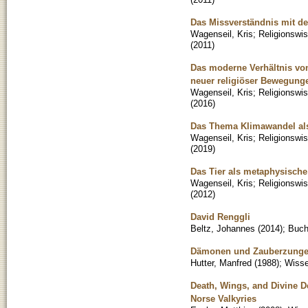
Das Missverständnis mit de
Wagenseil, Kris
;
Religionswi
(
2011
)
Das moderne Verhältnis vo
neuer religiöser Bewegung
Wagenseil, Kris
;
Religionswi
(
2016
)
Das Thema Klimawandel als
Wagenseil, Kris
;
Religionswi
(
2019
)
Das Tier als metaphysisch
Wagenseil, Kris
;
Religionswi
(
2012
)
David Renggli
Beltz, Johannes
(
2014
)
;
Buc
Dämonen und Zauberzungen 
Hutter, Manfred
(
1988
)
;
Wisse
Death, Wings, and Divine De
Norse Valkyries