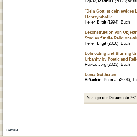
Egeler, Matthias
(
2008
)
;
Wisse
"Dein Gott ist dein ewiges 
Lichtsymbolik
Heller, Birgit
(
1994
)
;
Buch
Dekonstruktion von Objektiv
Studies für die Religionswi
Heller, Birgit
(
2010
)
;
Buch
Delineating and Blurring U
Urbanity by Poetic and Rel
Rüpke, Jörg
(
2023
)
;
Buch
Dema-Gottheiten
Bräunlein, Peter J.
(
2006
)
;
Te
Anzeige der Dokumente 264
Kontakt