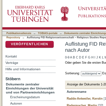
Auflistung FID Religionswissenschaft – Reli
DSpace Repositorium (Manakin basiert)
Publikationsdienste
→
TOBIAS-portale
→
Dokumente zentraler Einrichtunge
Repository
→
Auflistung FID Religionswissenschaft – Religious Studies Repo
Auflistung FID Re
VERÖFFENTLICHEN
nach Autor
Kontakt
0-9
A
B
C
D
E
F
G
H
I
J
K
L
Verträge
Oder geben Sie die ersten Bu
Hilfe und Informationen
Sortierung:
Er
Stöbern
Dokumente zentraler
Anzeige der Dokumente 1-2
Einrichtungen der Universität
Autorenname
und von Partnereinrichtungen
Erscheinungsdatum
Radde-Antweiler, Kerstin
[1
Autoren
Radermacher, Martin
[32]