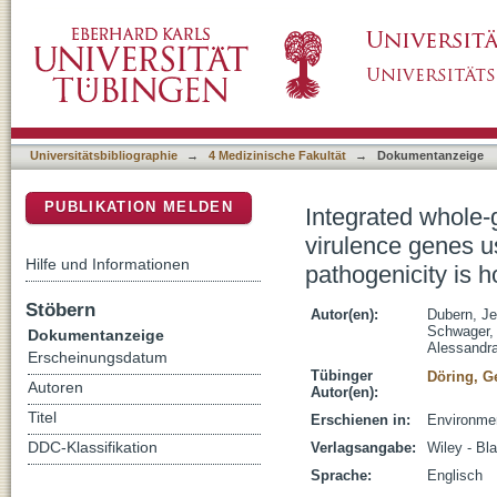
Integrated whole-genome screening for Pseu
DSpace Repositorium (Manakin basiert)
disease models reveals that pathogenicity is 
Universitätsbibliographie
→
4 Medizinische Fakultät
→
Dokumentanzeige
PUBLIKATION MELDEN
Integrated whole
virulence genes u
Hilfe und Informationen
pathogenicity is h
Stöbern
Autor(en):
Dubern, Je
Schwager,
Dokumentanzeige
Alessandr
Erscheinungsdatum
Tübinger
Döring, G
Autoren
Autor(en):
Titel
Erschienen in:
Environmen
DDC-Klassifikation
Verlagsangabe:
Wiley - Bl
Sprache:
Englisch