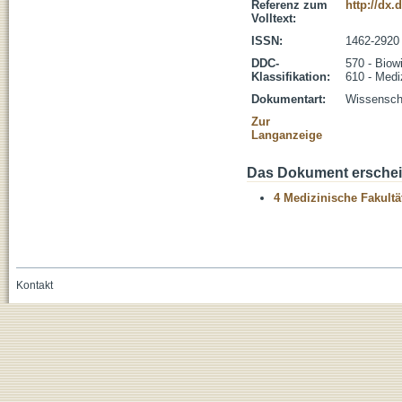
Referenz zum
http://dx.
Volltext:
ISSN:
1462-2920
DDC-
570 - Biow
Klassifikation:
610 - Medi
Dokumentart:
Wissenscha
Zur
Langanzeige
Das Dokument erschein
4 Medizinische Fakultä
Kontakt