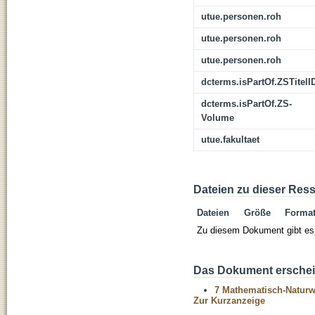
utue.personen.roh
utue.personen.roh
utue.personen.roh
dcterms.isPartOf.ZSTitelI
dcterms.isPartOf.ZS-
Volume
utue.fakultaet
Dateien zu dieser Res
Dateien
Größe
Forma
Zu diesem Dokument gibt es 
Das Dokument erschein
7 Mathematisch-Naturwi
Zur Kurzanzeige