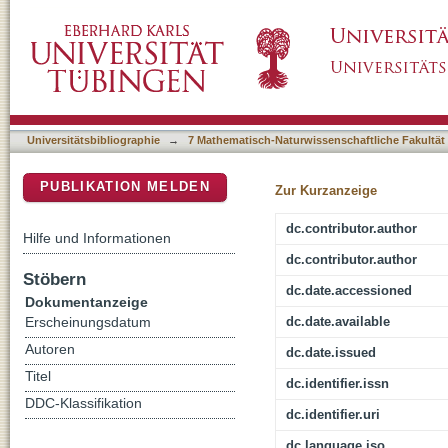
Genesis of adakitic granitoids by partial melti
DSpace Repositorium (Manakin basiert)
early crustal growth: A case study from the H
Universitätsbibliographie
→
7 Mathematisch-Naturwissenschaftliche Fakultät
PUBLIKATION MELDEN
Zur Kurzanzeige
dc.contributor.author
Hilfe und Informationen
dc.contributor.author
Stöbern
dc.date.accessioned
Dokumentanzeige
dc.date.available
Erscheinungsdatum
Autoren
dc.date.issued
Titel
dc.identifier.issn
DDC-Klassifikation
dc.identifier.uri
dc.language.iso