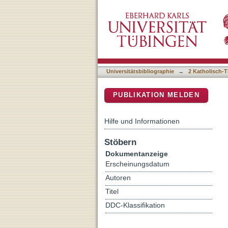
Duroux, Benoit, La psycho
DSpace Repositorium (Manakin b
Universitätsbibliographie
→
2 Katholisch-T
PUBLIKATION MELDEN
Hilfe und Informationen
Stöbern
Dokumentanzeige
Erscheinungsdatum
Autoren
Titel
DDC-Klassifikation