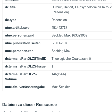
dc.title
Duroux, Benoit, La psychologie de la foi
[Rezension]
dc.type
Recension
utue.artikel.swb
451442717
utue.personen.pnd
Seckler, Max/163023069
utue.publikation.seiten
S. 106-107
utue.personen.roh
Seckler, Max
dcterms.isPartOf.ZSTitelID
Theologische Quartalschrift
dcterms.isPartOf.ZS-Issue
1
dcterms.isPartOf.ZS-
146(1966)
Volume
utue.titel.verfasserangabe
Max Seckler
Dateien zu dieser Ressource