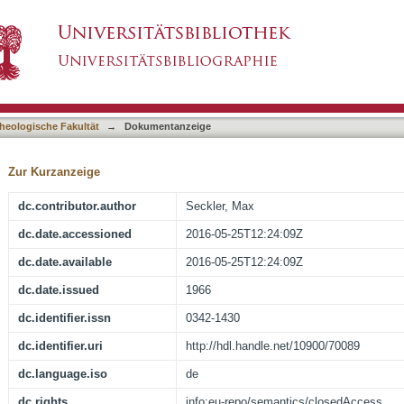
logie de la foi chez Saint Thomas d'Aquin : [R
asiert)
heologische Fakultät
→
Dokumentanzeige
Zur Kurzanzeige
dc.contributor.author
Seckler, Max
dc.date.accessioned
2016-05-25T12:24:09Z
dc.date.available
2016-05-25T12:24:09Z
dc.date.issued
1966
dc.identifier.issn
0342-1430
dc.identifier.uri
http://hdl.handle.net/10900/70089
dc.language.iso
de
dc.rights
info:eu-repo/semantics/closedAccess