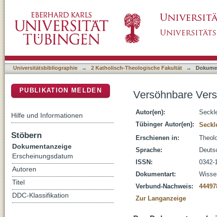
Versöhnbare Verschiedenheit?
DSpace Repositorium (Manakin basiert)
Universitätsbibliographie
→
2 Katholisch-Theologische Fakultät
→
Dokume
PUBLIKATION MELDEN
Versöhnbare Vers
Autor(en):
Seckl
Hilfe und Informationen
Tübinger Autor(en):
Seckl
Stöbern
Erschienen in:
Theolo
Dokumentanzeige
Sprache:
Deuts
Erscheinungsdatum
ISSN:
0342-
Autoren
Dokumentart:
Wissen
Titel
Verbund-Nachweis:
44497
DDC-Klassifikation
Zur Langanzeige