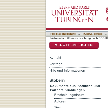
Auflistung Beiträge zur h
DSpace Repositorium (Manakin b
Publikationsdienste
→
TOBIAS-portale
→
historischen Wissensforschung nach DDC-Kla
VERÖFFENTLICHEN
Kontakt
Verträge
Hilfe und Informationen
Stöbern
Dokumente aus Instituten und
Partnereinrichtungen
Erscheinungsdatum
Autoren
Titel