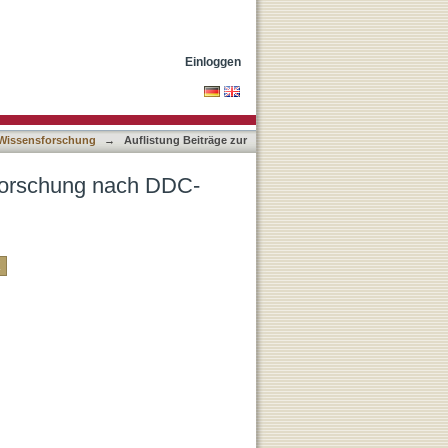
ikation
Einloggen
n Wissensforschung
→
Auflistung Beiträge zur
sforschung nach DDC-