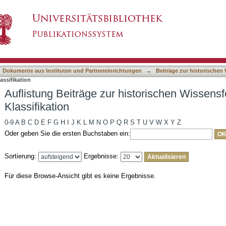
istorischen Wissensforschung nach DDC-Klassif
asiert)
Dokumente aus Instituten und Partnereinrichtungen
→
Beiträge zur historische
ssifikation
Auflistung Beiträge zur historischen Wissen
Klassifikation
0-9
A
B
C
D
E
F
G
H
I
J
K
L
M
N
O
P
Q
R
S
T
U
V
W
X
Y
Z
Oder geben Sie die ersten Buchstaben ein:
Sortierung:
Ergebnisse:
Für diese Browse-Ansicht gibt es keine Ergebnisse.