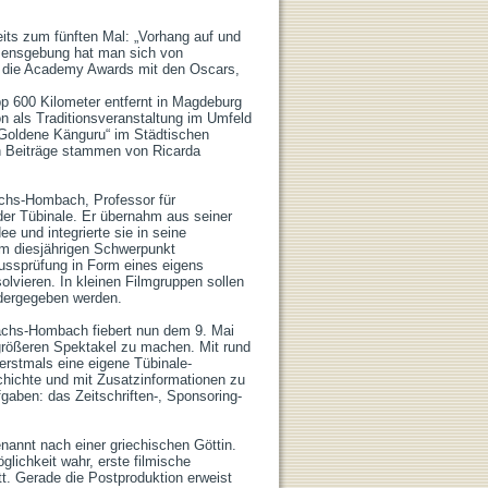
ts zum fünften Mal: „Vorhang auf und 
amensgebung hat man sich von 
t die Academy Awards mit den Oscars, 
 600 Kilometer entfernt in Magdeburg 
n als Traditionsveranstaltung im Umfeld 
Goldene Känguru“ im Städtischen 
n Beiträge stammen von Ricarda 
chs-Hombach, Professor für 
der Tübinale. Er übernahm aus seiner 
ee und integrierte sie in seine 
 diesjährigen Schwerpunkt 
ussprüfung in Form eines eigens 
lvieren. In kleinen Filmgruppen sollen 
ergegeben werden.

achs-Hombach fiebert nun dem 9. Mai 
größeren Spektakel zu machen. Mit rund 
erstmals eine eigene Tübinale-
chichte und mit Zusatzinformationen zu 
aben: das Zeitschriften-, Sponsoring- 
nannt nach einer griechischen Göttin. 
ichkeit wahr, erste filmische 
. Gerade die Postproduktion erweist 