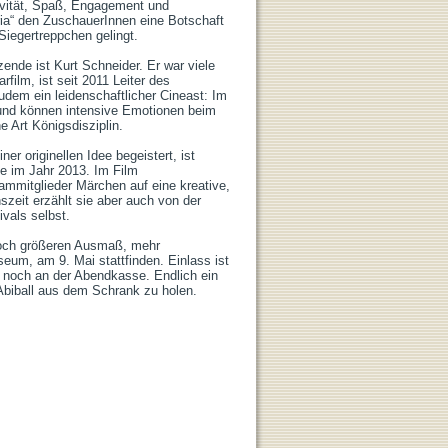
ivität, Spaß, Engagement und 
ria“ den ZuschauerInnen eine Botschaft 
egertreppchen gelingt.

ende ist Kurt Schneider. Er war viele 
lm, ist seit 2011 Leiter des 
em ein leidenschaftlicher Cineast: Im 
d können intensive Emotionen beim 
rt Königsdisziplin. 

 originellen Idee begeistert, ist 
e im Jahr 2013. Im Film 
mmitglieder Märchen auf eine kreative, 
eit erzählt sie aber auch von der 
s selbst.

noch größeren Ausmaß, mehr 
um, am 9. Mai stattfinden. Einlass ist 
 noch an der Abendkasse. Endlich ein 
Abiball aus dem Schrank zu holen.