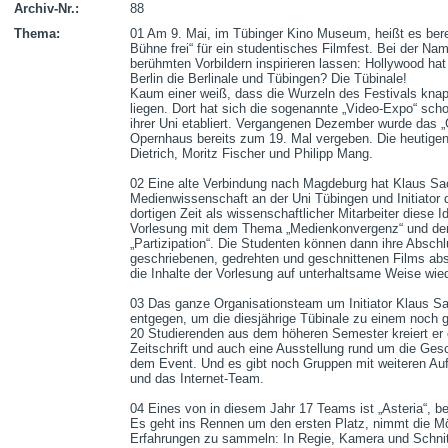
Archiv-Nr.:
88
Thema:
01 Am 9. Mai, im Tübinger Kino Museum, heißt es berei
Bühne frei“ für ein studentisches Filmfest. Bei der N
berühmten Vorbildern inspirieren lassen: Hollywood ha
Berlin die Berlinale und Tübingen? Die Tübinale!

Kaum einer weiß, dass die Wurzeln des Festivals knapp
liegen. Dort hat sich die sogenannte „Video-Expo“ scho
ihrer Uni etabliert. Vergangenen Dezember wurde das „
Opernhaus bereits zum 19. Mal vergeben. Die heutige
Dietrich, Moritz Fischer und Philipp Mang.

02 Eine alte Verbindung nach Magdeburg hat Klaus Sa
Medienwissenschaft an der Uni Tübingen und Initiator 
dortigen Zeit als wissenschaftlicher Mitarbeiter diese Id
Vorlesung mit dem Thema „Medienkonvergenz“ und dem
„Partizipation“. Die Studenten können dann ihre Abschl
geschriebenen, gedrehten und geschnittenen Films abso
die Inhalte der Vorlesung auf unterhaltsame Weise wied
03 Das ganze Organisationsteam um Initiator Klaus S
entgegen, um die diesjährige Tübinale zu einem noch 
20 Studierenden aus dem höheren Semester kreiert er 
Zeitschrift und auch eine Ausstellung rund um die Ges
dem Event. Und es gibt noch Gruppen mit weiteren Aufg
und das Internet-Team.

04 Eines von in diesem Jahr 17 Teams ist „Asteria“, be
Es geht ins Rennen um den ersten Platz, nimmt die Mögl
Erfahrungen zu sammeln: In Regie, Kamera und Schnitt