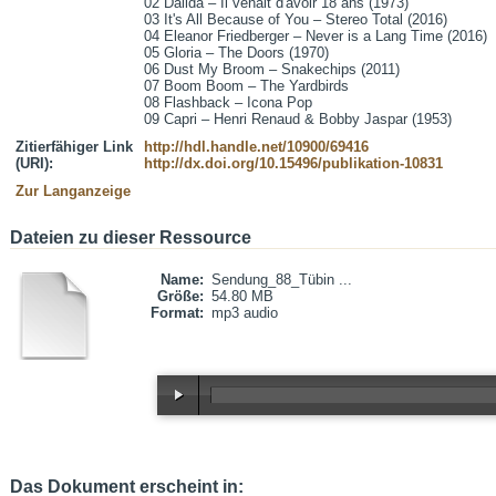
02 Dalida – Il venait d'avoir 18 ans (1973)

03 It's All Because of You – Stereo Total (2016)

04 Eleanor Friedberger – Never is a Lang Time (2016)

05 Gloria – The Doors (1970)

06 Dust My Broom – Snakechips (2011)

07 Boom Boom – The Yardbirds

08 Flashback – Icona Pop

09 Capri – Henri Renaud & Bobby Jaspar (1953)
Zitierfähiger Link
http://hdl.handle.net/10900/69416
(URI):
http://dx.doi.org/10.15496/publikation-10831
Zur Langanzeige
Dateien zu dieser Ressource
Name:
Sendung_88_Tübin ...
Größe:
54.80 MB
Format:
mp3 audio
Das Dokument erscheint in: