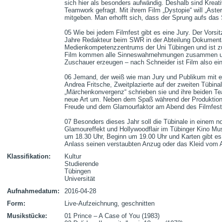
sich hier als besonders aufwändig. Deshalb sind Kreat
Teamwork gefragt. Mit ihrem Film „Dystopie“ will „Aste
mitgeben. Man erhofft sich, dass der Sprung aufs das Si
05 Wie bei jedem Filmfest gibt es eine Jury. Der Vorsitz
Jahre Redakteur beim SWR in der Abteilung Dokumentarfi
Medienkompetenzzentrums der Uni Tübingen und ist zud
Film kommen alle Sinneswahrnehmungen zusammen un
Zuschauer erzeugen – nach Schneider ist Film also eine A
06 Jemand, der weiß wie man Jury und Publikum mit einer
Andrea Fritsche, Zweitplazierte auf der zweiten Tübinal
„Märchenkonvergenz“ schrieben sie und ihre beiden Tea
neue Art um. Neben dem Spaß während der Produktionsz
Freude und dem Glamourfaktor am Abend des Filmfestival
07 Besonders dieses Jahr soll die Tübinale in einem 
Glamoureffekt und Hollywoodflair im Tübinger Kino Muse
um 18.30 Uhr, Beginn um 19.00 Uhr und Karten gibt es
Anlass seinen verstaubten Anzug oder das Kleid vom 
Klassifikation:
Kultur
Studierende
Tübingen
Universität
Aufnahmedatum:
2016-04-28
Form:
Live-Aufzeichnung, geschnitten
Musikstücke:
01 Prince – A Case of You (1983)
