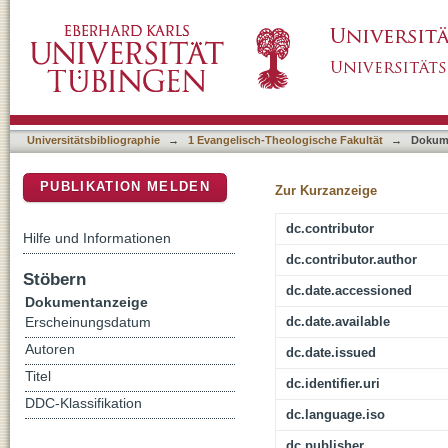
Erfahrung und Offenbarung - Ingolf Dalferths
DSpace Repositorium (Manakin basiert)
Universitätsbibliographie
→
1 Evangelisch-Theologische Fakultät
→
Dokum
PUBLIKATION MELDEN
Zur Kurzanzeige
dc.contributor
Hilfe und Informationen
dc.contributor.author
Stöbern
dc.date.accessioned
Dokumentanzeige
dc.date.available
Erscheinungsdatum
Autoren
dc.date.issued
Titel
dc.identifier.uri
DDC-Klassifikation
dc.language.iso
dc.publisher