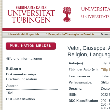
Veltri, Giuseppe: A Mirror of Rabbinic Herm
DSpace Repositorium (Manakin basiert)
Theory in Ancient Judaism
Universitätsbibliographie
→
1 Evangelisch-Theologische Fakultät
→
Dokum
PUBLIKATION MELDEN
Veltri, Giuseppe: 
Religion, Langua
Hilfe und Informationen
Autor(en):
Tilly,
Stöbern
Tübinger Autor(en):
Tilly,
Dokumentanzeige
Erschienen in:
Judaic
Erscheinungsdatum
Verlagsangabe:
Stiftu
Autoren
Sprache:
Deuts
Titel
ISSN:
0022-
DDC-Klassifikation
DDC-Klassifikation:
220 - 
290 - 
480 - 