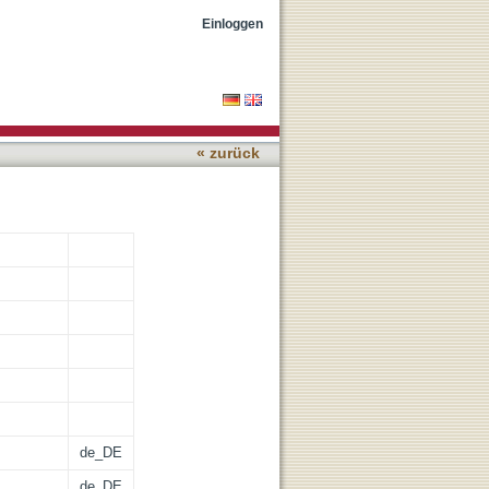
Einloggen
« zurück
de_DE
de_DE