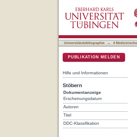
Entwurf eines Curriculums
DSpace Repositorium (Manakin b
Universitätsbibliographie
→
4 Medizinische
PUBLIKATION MELDEN
Hilfe und Informationen
Stöbern
Dokumentanzeige
Erscheinungsdatum
Autoren
Titel
DDC-Klassifikation