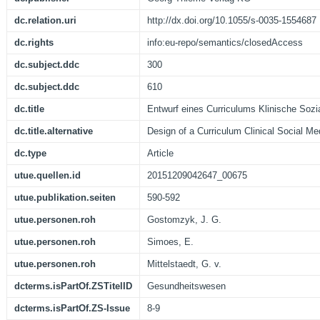
dc.relation.uri
http://dx.doi.org/10.1055/s-0035-1554687
dc.rights
info:eu-repo/semantics/closedAccess
dc.subject.ddc
300
dc.subject.ddc
610
dc.title
Entwurf eines Curriculums Klinische Sozi
dc.title.alternative
Design of a Curriculum Clinical Social Me
dc.type
Article
utue.quellen.id
20151209042647_00675
utue.publikation.seiten
590-592
utue.personen.roh
Gostomzyk, J. G.
utue.personen.roh
Simoes, E.
utue.personen.roh
Mittelstaedt, G. v.
dcterms.isPartOf.ZSTitelID
Gesundheitswesen
dcterms.isPartOf.ZS-Issue
8-9