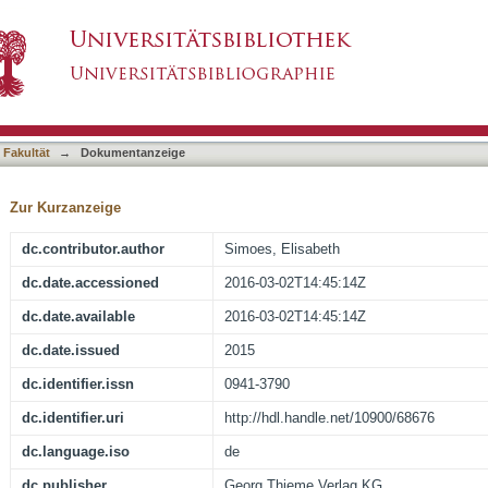
 Klinische Sozialmedizin
asiert)
 Fakultät
→
Dokumentanzeige
Zur Kurzanzeige
dc.contributor.author
Simoes, Elisabeth
dc.date.accessioned
2016-03-02T14:45:14Z
dc.date.available
2016-03-02T14:45:14Z
dc.date.issued
2015
dc.identifier.issn
0941-3790
dc.identifier.uri
http://hdl.handle.net/10900/68676
dc.language.iso
de
dc.publisher
Georg Thieme Verlag KG