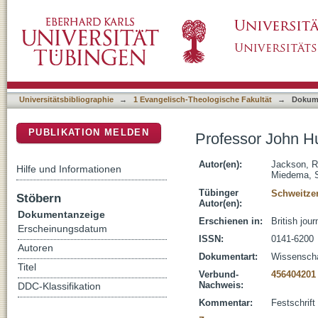
Professor John Hull : theologian, educationis
DSpace Repositorium (Manakin basiert)
Universitätsbibliographie
→
1 Evangelisch-Theologische Fakultät
→
Dokum
PUBLIKATION MELDEN
Professor John Hul
Autor(en):
Jackson, R
Hilfe und Informationen
Miedema, S
Tübinger
Schweitzer
Stöbern
Autor(en):
Dokumentanzeige
Erschienen in:
British jou
Erscheinungsdatum
ISSN:
0141-6200
Autoren
Dokumentart:
Wissenschaf
Titel
Verbund-
456404201
Nachweis:
DDC-Klassifikation
Kommentar:
Festschrift