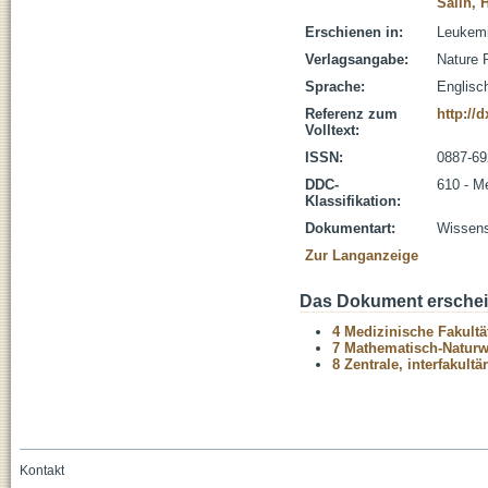
Salih, 
Erschienen in:
Leukemi
Verlagsangabe:
Nature 
Sprache:
Englisc
Referenz zum
http://
Volltext:
ISSN:
0887-69
DDC-
610 - M
Klassifikation:
Dokumentart:
Wissensc
Zur Langanzeige
Das Dokument erschein
4 Medizinische Fakultä
7 Mathematisch-Naturwi
8 Zentrale, interfakult
Kontakt