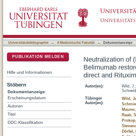
Neutralization of (NK-cell-derived) B-cell act
DSpace Repositorium (Manakin basiert)
chronic lymphoid leukemia cells to direct an
Universitätsbibliographie
→
4 Medizinische Fakultät
→
Dokumentanzeige
PUBLIKATION MELDEN
Neutralization of 
Belimumab restore
Hilfe und Informationen
direct and Rituxi
Stöbern
Autor(en):
Wild, J.
Schneide
Dokumentanzeige
Erscheinungsdatum
Tübinger
Wild, J
Autor(en):
Schmie
Autoren
Maurer
Titel
Raab, S
Prokop
DDC-Klassifikation
Stevano
Dörfel,