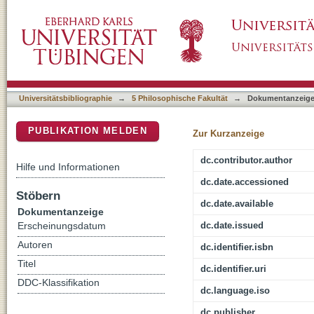
Die böhmischen Länder und das Reich
DSpace Repositorium (Manakin basiert)
Universitätsbibliographie
→
5 Philosophische Fakultät
→
Dokumentanzeig
PUBLIKATION MELDEN
Zur Kurzanzeige
dc.contributor.author
Hilfe und Informationen
dc.date.accessioned
Stöbern
dc.date.available
Dokumentanzeige
dc.date.issued
Erscheinungsdatum
Autoren
dc.identifier.isbn
Titel
dc.identifier.uri
DDC-Klassifikation
dc.language.iso
dc.publisher