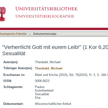
em Leib!" (1 Kor 6,20) : Paulus und die Sexualit
asiert)
heologische Fakultät
→
Dokumentanzeige
"Verherrlicht Gott mit eurem Leib!" (1 Kor 6,2
Sexualität
Autor(en):
Theobald, Michael
Tübinger Autor(en):
Theobald, Michael
Erschienen in:
Bibel und Kirche (2015), Bd. 70(2015), H. 3, S. 166-
ISSN:
0006-0623
Schlagworte:
Paulus
Korintherbrief
Sexualität
Ehe
Dokumentart:
Wissenschaftlicher Artikel