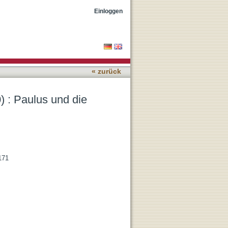
ät
Einloggen
« zurück
0) : Paulus und die
171