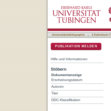
"Verherrlicht Gott mit eur
DSpace Repositorium (Manakin b
Universitätsbibliographie
→
2 Katholisch-T
PUBLIKATION MELDEN
Hilfe und Informationen
Stöbern
Dokumentanzeige
Erscheinungsdatum
Autoren
Titel
DDC-Klassifikation