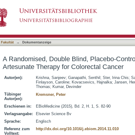
d, Placebo-Controlled Pilot Study of Oral Art
asiert)
 Fakultät
→
Dokumentanzeige
A Randomised, Double Blind, Placebo-Controll
Artesunate Therapy for Colorectal Cancer
Autor(en):
Krishna, Sanjeev
;
Ganapathi, Senthil
;
Ster, Irina Chis
;
S
Finlayson, Caroline
;
Kovacsevics, Hajnalka
;
Jansen, He
Thomas
;
Kumar, Devinder
Tübinger
Kremsner, Peter
Autor(en):
Erschienen in:
EBioMedicine (2015), Bd. 2, H. 1, S. 82-90
Verlagsangabe:
Elsevier Science Bv
Sprache:
Englisch
Referenz zum
http://dx.doi.org/10.1016/j.ebiom.2014.11.010
Volltext: