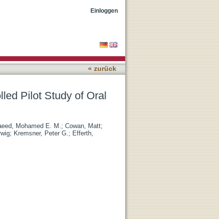
esunate Therapy for
Einloggen
« zurück
ed Pilot Study of Oral
aeed, Mohamed E. M.
;
Cowan, Matt
;
rwig
;
Kremsner, Peter G.
;
Efferth,