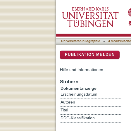
A Randomised, Double Blin
DSpace Repositorium (Manakin b
Colorectal Cancer
Universitätsbibliographie
→
4 Medizinische
PUBLIKATION MELDEN
Hilfe und Informationen
Stöbern
Dokumentanzeige
Erscheinungsdatum
Autoren
Titel
DDC-Klassifikation