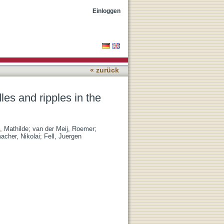
uman hippocampus during
Einloggen
« zurück
dles and ripples in the
, Mathilde
;
van der Meij, Roemer
;
cher, Nikolai
;
Fell, Juergen