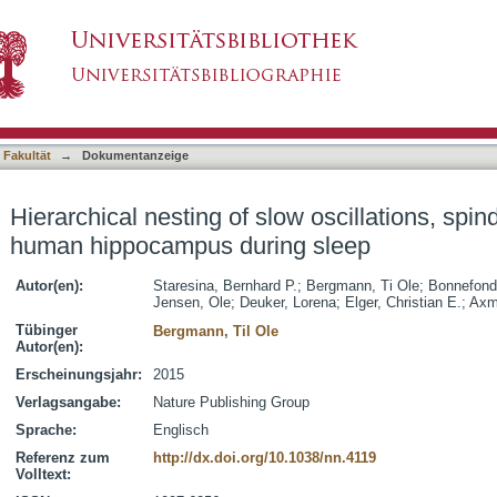
ow oscillations, spindles and ripples in the h
asiert)
 Fakultät
→
Dokumentanzeige
Hierarchical nesting of slow oscillations, spin
human hippocampus during sleep
Autor(en):
Staresina, Bernhard P.
;
Bergmann, Ti Ole
;
Bonnefond
Jensen, Ole
;
Deuker, Lorena
;
Elger, Christian E.
;
Axma
Tübinger
Bergmann, Til Ole
Autor(en):
Erscheinungsjahr:
2015
Verlagsangabe:
Nature Publishing Group
Sprache:
Englisch
Referenz zum
http://dx.doi.org/10.1038/nn.4119
Volltext: