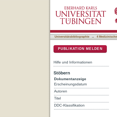
Hierarchical nesting of sl
DSpace Repositorium (Manakin b
sleep
Universitätsbibliographie
→
4 Medizinische
PUBLIKATION MELDEN
Hilfe und Informationen
Stöbern
Dokumentanzeige
Erscheinungsdatum
Autoren
Titel
DDC-Klassifikation