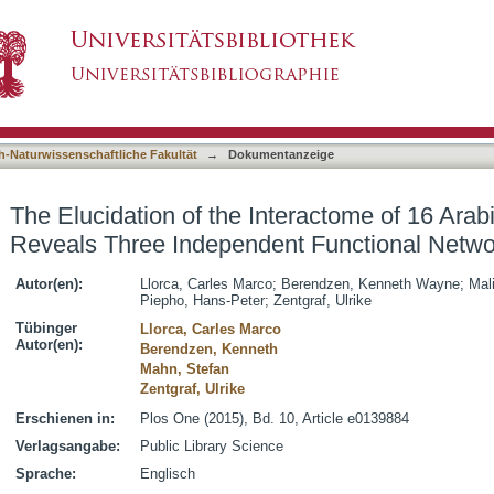
teractome of 16 Arabidopsis bZIP Factors Reve
asiert)
h-Naturwissenschaftliche Fakultät
→
Dokumentanzeige
The Elucidation of the Interactome of 16 Arab
Reveals Three Independent Functional Netwo
Autor(en):
Llorca, Carles Marco
;
Berendzen, Kenneth Wayne
;
Mal
Piepho, Hans-Peter
;
Zentgraf, Ulrike
Tübinger
Llorca, Carles Marco
Autor(en):
Berendzen, Kenneth
Mahn, Stefan
Zentgraf, Ulrike
Erschienen in:
Plos One (2015), Bd. 10, Article e0139884
Verlagsangabe:
Public Library Science
Sprache:
Englisch