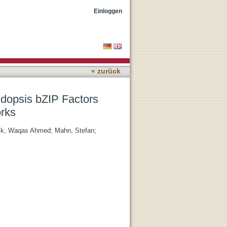
als Three Independent
Einloggen
« zurück
idopsis bZIP Factors
rks
ik, Waqas Ahmed
;
Mahn, Stefan
;