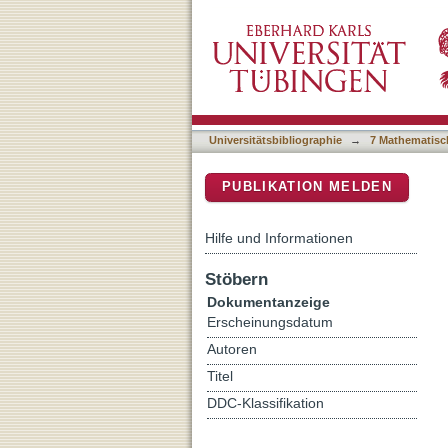
The Elucidation of the In
DSpace Repositorium (Manakin b
Functional Networks
Universitätsbibliographie
→
7 Mathematisc
PUBLIKATION MELDEN
Hilfe und Informationen
Stöbern
Dokumentanzeige
Erscheinungsdatum
Autoren
Titel
DDC-Klassifikation