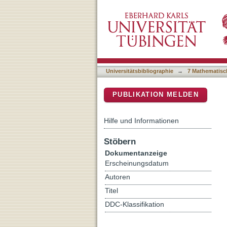
Das Werkzeugverhalten der 
DSpace Repositorium (Manakin b
Universitätsbibliographie
→
7 Mathematisc
PUBLIKATION MELDEN
Hilfe und Informationen
Stöbern
Dokumentanzeige
Erscheinungsdatum
Autoren
Titel
DDC-Klassifikation