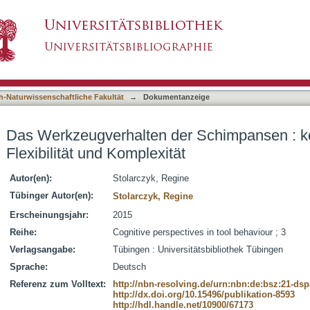
Schimpansen : kognitive Variabilität, Flexibil
asiert)
h-Naturwissenschaftliche Fakultät
→
Dokumentanzeige
Das Werkzeugverhalten der Schimpansen : kogn
Flexibilität und Komplexität
Autor(en):
Stolarczyk, Regine
Tübinger Autor(en):
Stolarczyk, Regine
Erscheinungsjahr:
2015
Reihe:
Cognitive perspectives in tool behaviour ; 3
Verlagsangabe:
Tübingen : Universitätsbibliothek Tübingen
Sprache:
Deutsch
Referenz zum Volltext:
http://nbn-resolving.de/urn:nbn:de:bsz:21-ds
http://dx.doi.org/10.15496/publikation-8593
http://hdl.handle.net/10900/67173