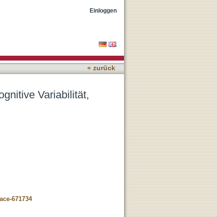
ität und Komplexität
Einloggen
« zurück
itive Variabilität,
pace-671734