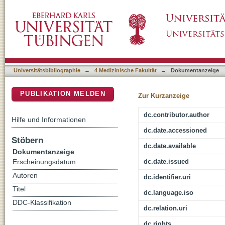
Localisation and functionality of the inflamm
DSpace Repositorium (Manakin basiert)
Universitätsbibliographie
→
4 Medizinische Fakultät
→
Dokumentanzeige
PUBLIKATION MELDEN
Zur Kurzanzeige
dc.contributor.author
Hilfe und Informationen
dc.date.accessioned
Stöbern
dc.date.available
Dokumentanzeige
dc.date.issued
Erscheinungsdatum
Autoren
dc.identifier.uri
Titel
dc.language.iso
DDC-Klassifikation
dc.relation.uri
dc.rights