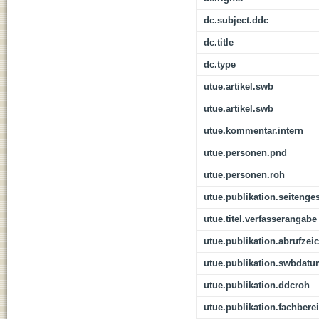
dc.subject.ddc
dc.title
dc.type
utue.artikel.swb
utue.artikel.swb
utue.kommentar.intern
utue.personen.pnd
utue.personen.roh
utue.publikation.seitenge
utue.titel.verfasserangabe
utue.publikation.abrufzei
utue.publikation.swbdat
utue.publikation.ddcroh
utue.publikation.fachbere