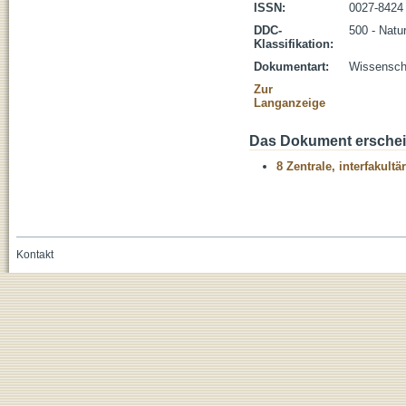
ISSN:
0027-8424
DDC-
500 - Natu
Klassifikation:
Dokumentart:
Wissenscha
Zur
Langanzeige
Das Dokument erschein
8 Zentrale, interfakult
Kontakt