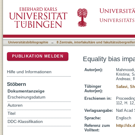
Equality bias impairs collective decision-mak
DSpace Repositorium (Manakin basiert)
Universitätsbibliographie
→
8 Zentrale, interfakultäre und fakultätsübergreif
PUBLIKATION MELDEN
Equality bias impa
Autor(en):
Mahmoodi,
Hilfe und Informationen
Kristina
;
S
Andreas
;
R
Stöbern
Tübinger
Safavi, Sh
Dokumentanzeige
Autor(en):
Erscheinungsdatum
Erschienen in:
Proceeding
112, H. 12
Autoren
Verlagsangabe:
Natl Acad
Titel
Sprache:
Englisch
DDC-Klassifikation
Referenz zum
http://dx.
Volltext: