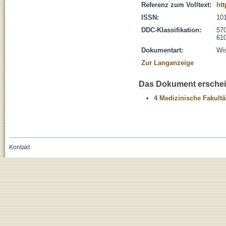
Referenz zum Volltext:
htt
ISSN:
10
DDC-Klassifikation:
570
610
Dokumentart:
Wis
Zur Langanzeige
Das Dokument erschein
4 Medizinische Fakultä
Kontakt