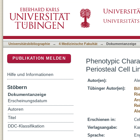
Phenotypic Characterization of a Human Immo
DSpace Repositorium (Manakin basiert)
Universitätsbibliographie
→
4 Medizinische Fakultät
→
Dokumentanzeige
PUBLIKATION MELDEN
Phenotypic Charac
Periosteal Cell Li
Hilfe und Informationen
Autor(en):
Ale
Stöbern
Tübinger Autor(en):
Bil
Dokumentanzeige
Rie
Ar
Erscheinungsdatum
Re
Autoren
Al
Titel
Erschienen in:
Cel
DDC-Klassifikation
Verlagsangabe:
Kar
Sprache:
Eng