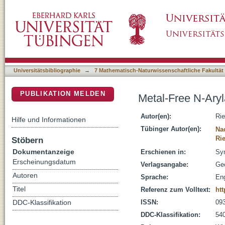
Metal-Free N-Arylation of Indolines with Diar
DSpace Repositorium (Manakin basiert)
Universitätsbibliographie
→
7 Mathematisch-Naturwissenschaftliche Fakultät
PUBLIKATION MELDEN
Metal-Free N-Aryla
Autor(en):
Rie
Hilfe und Informationen
Tübinger Autor(en):
Na
Rie
Stöbern
Dokumentanzeige
Erschienen in:
Syn
Erscheinungsdatum
Verlagsangabe:
Ge
Autoren
Sprache:
Eng
Titel
Referenz zum Volltext:
htt
ISSN:
09
DDC-Klassifikation
DDC-Klassifikation:
54