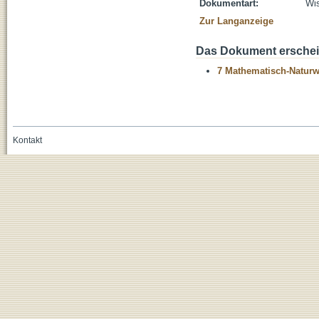
Dokumentart:
Wis
Zur Langanzeige
Das Dokument erschein
7 Mathematisch-Naturwi
Kontakt