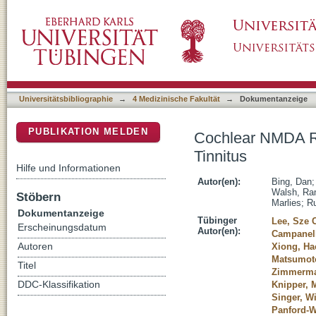
Cochlear NMDA Receptors as a Therapeutic T
DSpace Repositorium (Manakin basiert)
Universitätsbibliographie
→
4 Medizinische Fakultät
→
Dokumentanzeige
PUBLIKATION MELDEN
Cochlear NMDA Re
Tinnitus
Hilfe und Informationen
Autor(en):
Bing, Dan
Walsh, R
Stöbern
Marlies
;
Ru
Dokumentanzeige
Tübinger
Lee, Sze 
Erscheinungsdatum
Autor(en):
Campanell
Autoren
Xiong, Ha
Matsumot
Titel
Zimmerma
DDC-Klassifikation
Knipper, 
Singer, W
Panford-W