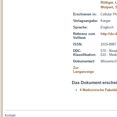
Rüttiger, 
Wolpert, 
Erschienen in:
Cellular P
Verlagsangabe:
Karger
Sprache:
Englisch
Referenz zum
http://dx.
Volltext:
ISSN:
1015-8987
DDC-
570 - Biow
Klassifikation:
610 - Medi
Dokumentart:
Wissenscha
Zur
Langanzeige
Das Dokument erschein
4 Medizinische Fakultä
Kontakt