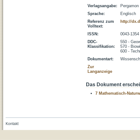
Verlagsangabe:
Pergamon -
Sprache:
Englisch
Referenz zum
http://dx.
Volltext:
ISSN:
0043-1354
DDC-
550 - Geo
Klassifikation:
570 - Biow
600 - Tech
Dokumentart:
Wissenscha
Zur
Langanzeige
Das Dokument erschein
7 Mathematisch-Naturwi
Kontakt