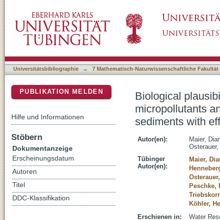
Biological plausibility as a tool to associate 
DSpace Repositorium (Manakin basiert)
in wastewater, surface water, and sediments w
Universitätsbibliographie
→
7 Mathematisch-Naturwissenschaftliche Fakultät
PUBLIKATION MELDEN
Biological plausibi
micropollutants an
Hilfe und Informationen
sediments with eff
Stöbern
Autor(en):
Maier, Dia
Osterauer,
Dokumentanzeige
Erscheinungsdatum
Tübinger
Maier, Di
Autor(en):
Henneberg
Autoren
Osterauer
Titel
Peschke, 
Triebskorn
DDC-Klassifikation
Köhler, H
Erschienen in:
Water Rese