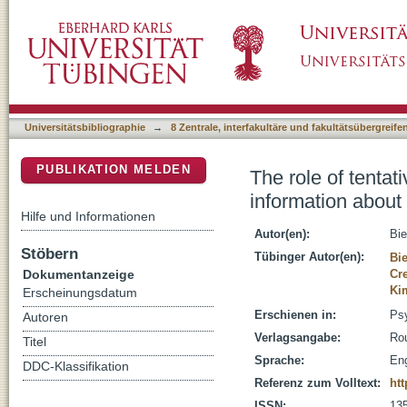
The role of tentative decisions and health 
DSpace Repositorium (Manakin basiert)
screening
Universitätsbibliographie
→
8 Zentrale, interfakultäre und fakultätsübergreif
PUBLIKATION MELDEN
The role of tentat
information abou
Hilfe und Informationen
Autor(en):
Bie
Stöbern
Tübinger Autor(en):
Bie
Dokumentanzeige
Cre
Ki
Erscheinungsdatum
Erschienen in:
Psy
Autoren
Verlagsangabe:
Rou
Titel
Sprache:
Eng
DDC-Klassifikation
Referenz zum Volltext:
htt
ISSN:
13