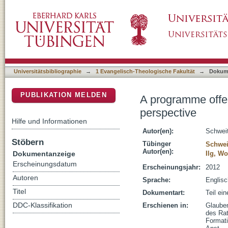
A programme offered by the church for young
DSpace Repositorium (Manakin basiert)
Universitätsbibliographie
→
1 Evangelisch-Theologische Fakultät
→
Dokum
PUBLIKATION MELDEN
A programme offer
perspective
Hilfe und Informationen
Autor(en):
Schweit
Stöbern
Tübinger
Schweit
Autor(en):
Dokumentanzeige
Ilg, W
Erscheinungsdatum
Erscheinungsjahr:
2012
Autoren
Sprache:
Englisc
Titel
Dokumentart:
Teil ei
DDC-Klassifikation
Erschienen in:
Glauben
des Rat
Formati