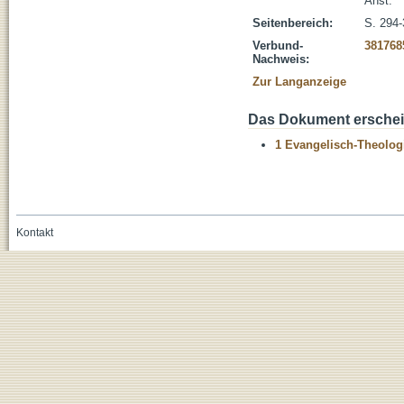
Anst.
Seitenbereich:
S. 294
Verbund-
381768
Nachweis:
Zur Langanzeige
Das Dokument erschein
1 Evangelisch-Theolog
Kontakt