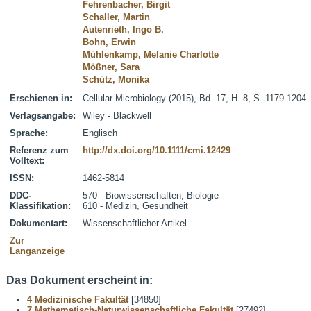
Fehrenbacher, Birgit
Schaller, Martin
Autenrieth, Ingo B.
Bohn, Erwin
Mühlenkamp, Melanie Charlotte
Mößner, Sara
Schütz, Monika
Erschienen in:
Cellular Microbiology (2015), Bd. 17, H. 8, S. 1179-1204
Verlagsangabe:
Wiley - Blackwell
Sprache:
Englisch
Referenz zum
http://dx.doi.org/10.1111/cmi.12429
Volltext:
ISSN:
1462-5814
DDC-
570 - Biowissenschaften, Biologie
Klassifikation:
610 - Medizin, Gesundheit
Dokumentart:
Wissenschaftlicher Artikel
Zur
Langanzeige
Das Dokument erscheint in:
4 Medizinische Fakultät
[34850]
7 Mathematisch-Naturwissenschaftliche Fakultät
[27492]