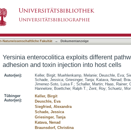
ploits different pathways to accomplish adhesion
asiert)
h-Naturwissenschaftliche Fakultät
→
Dokumentanzeige
Yersinia enterocolitica exploits different pat
adhesion and toxin injection into host cells
Autor(en):
Keller, Birgit
;
Muehlenkamp, Melanie
;
Deuschle, Eva
;
Si
Schade, Jessica
;
Griesinger, Tanja
;
Katava, Nenad
;
Brau
Jimenez-Soto, Luisa F.
;
Schaller, Martin
;
Haas, Rainer
;
Hannelore
;
Boettcher, Ralph T.
;
Zent, Roy
;
Schuetz, Mon
Tübinger
Keller, Birgit
Autor(en):
Deuschle, Eva
Siegfried, Alexandra
Schade, Jessica
Griesinger, Tanja
Katava, Nenad
Braunsdorf, Christina