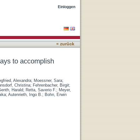
 and toxin injection into
Einloggen
« zurück
hways to accomplish
egfried, Alexandra
;
Moessner, Sara
;
nsdorf, Christina
;
Fehrenbacher, Birgit
;
Genth, Harald
;
Retta, Saverio F.
;
Meyer,
ika
;
Autenrieth, Ingo B.
;
Bohn, Erwin