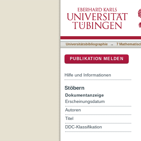
Yersinia enterocolitica ex
DSpace Repositorium (Manakin b
host cells
Universitätsbibliographie
→
7 Mathematisc
PUBLIKATION MELDEN
Hilfe und Informationen
Stöbern
Dokumentanzeige
Erscheinungsdatum
Autoren
Titel
DDC-Klassifikation