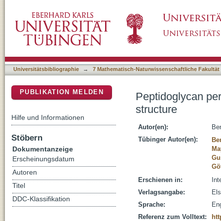
Peptidoglycan perception-Sensing bacteria b
DSpace Repositorium (Manakin basiert)
Universitätsbibliographie
→
7 Mathematisch-Naturwissenschaftliche Fakultät
PUBLIKATION MELDEN
Peptidoglycan pe
structure
Hilfe und Informationen
Autor(en):
Ber
Stöbern
Tübinger Autor(en):
Ber
Dokumentanzeige
Ma
Gu
Erscheinungsdatum
Göt
Autoren
Erschienen in:
Int
Titel
Verlagsangabe:
El
DDC-Klassifikation
Sprache:
Eng
Referenz zum Volltext:
htt