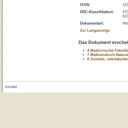
ISSN:
14
DDC-Klassifikation:
570
610
Dokumentart:
Wis
Zur Langanzeige
Das Dokument erschein
4 Medizinische Fakultä
7 Mathematisch-Naturwi
8 Zentrale, interfakult
Kontakt