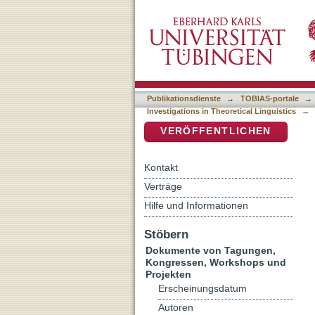
Auflistung Proceedings of 
DSpace Repositorium (Manakin b
Linguistics nach DDC-Klas
Publikationsdienste
→
TOBIAS-portale
→
Investigations in Theoretical Linguistics
→
VERÖFFENTLICHEN
Kontakt
Verträge
Hilfe und Informationen
Stöbern
Dokumente von Tagungen,
Kongressen, Workshops und
Projekten
Erscheinungsdatum
Autoren