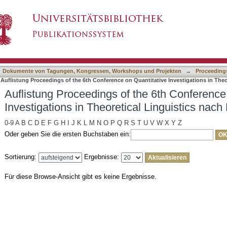
the 6th Conference on Quantitative Investigati
asiert)
sifikation
Dokumente von Tagungen, Kongressen, Workshops und Projekten
→
Proceedings
Auflistung Proceedings of the 6th Conference on Quantitative Investigations in Theo
Auflistung Proceedings of the 6th Conference
Investigations in Theoretical Linguistics nach
0-9
A
B
C
D
E
F
G
H
I
J
K
L
M
N
O
P
Q
R
S
T
U
V
W
X
Y
Z
Oder geben Sie die ersten Buchstaben ein:
Sortierung:
Ergebnisse:
Für diese Browse-Ansicht gibt es keine Ergebnisse.