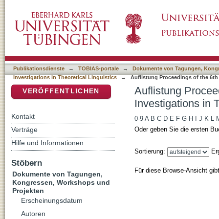
Auflistung Proceedings of the 6th Conference 
DSpace Repositorium (Manakin basiert)
Linguistics nach DDC-Klassifikation
Publikationsdienste
→
TOBIAS-portale
→
Dokumente von Tagungen, Kongr
Investigations in Theoretical Linguistics
→
Auflistung Proceedings of the 6th
Auflistung Procee
VERÖFFENTLICHEN
Investigations in 
Kontakt
0-9
A
B
C
D
E
F
G
H
I
J
K
L
Verträge
Oder geben Sie die ersten Bu
Hilfe und Informationen
Sortierung:
Er
Stöbern
Für diese Browse-Ansicht gib
Dokumente von Tagungen,
Kongressen, Workshops und
Projekten
Erscheinungsdatum
Autoren