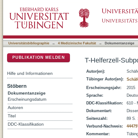
T-Helferzell-Subpopulationen bei Cystischer 
DSpace Repositorium (Manakin basiert)
Universitätsbibliographie
→
4 Medizinische Fakultät
→
Dokumentanzeige
PUBLIKATION MELDEN
T-Helferzell-Subp
Autor(en):
Schäfe
Hilfe und Informationen
Tübinger Autor(en):
Schäf
Stöbern
Erscheinungsjahr:
2015
Dokumentanzeige
Sprache:
Deuts
Erscheinungsdatum
DDC-Klassifikation:
610 - 
Autoren
Dokumentart:
Disser
Titel
Seitenzahl:
89 S. 
DDC-Klassifikation
Verbund-Nachweis:
44479
Kommentar:
Tübing