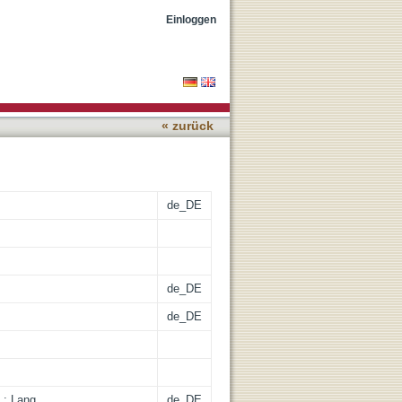
 the Deuteronomistic hero?
Einloggen
« zurück
de_DE
de_DE
de_DE
 : Lang
de_DE