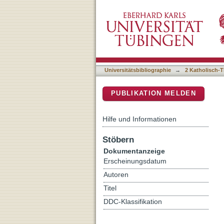
The Nathan-David confront
DSpace Repositorium (Manakin b
Universitätsbibliographie
→
2 Katholisch-T
PUBLIKATION MELDEN
Hilfe und Informationen
Stöbern
Dokumentanzeige
Erscheinungsdatum
Autoren
Titel
DDC-Klassifikation