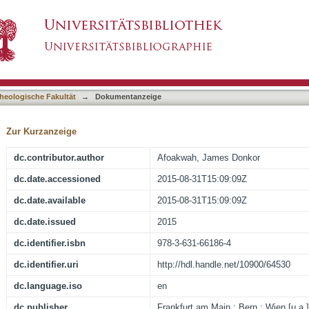
ation (2 Sam 12:1-15a) : a slap in the face of
asiert)
heologische Fakultät
→
Dokumentanzeige
Zur Kurzanzeige
dc.contributor.author
Afoakwah, James Donkor
dc.date.accessioned
2015-08-31T15:09:09Z
dc.date.available
2015-08-31T15:09:09Z
dc.date.issued
2015
dc.identifier.isbn
978-3-631-66186-4
dc.identifier.uri
http://hdl.handle.net/10900/64530
dc.language.iso
en
dc.publisher
Frankfurt am Main ; Bern ; Wien [u.a.]