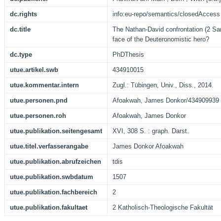
dc.rights
info:eu-repo/semantics/closedAccess
dc.title
The Nathan-David confrontation (2 Sam
face of the Deuteronomistic hero?
dc.type
PhDThesis
utue.artikel.swb
434910015
utue.kommentar.intern
Zugl.: Tübingen, Univ., Diss., 2014.
utue.personen.pnd
Afoakwah, James Donkor/434909939
utue.personen.roh
Afoakwah, James Donkor
utue.publikation.seitengesamt
XVI, 308 S. : graph. Darst.
utue.titel.verfasserangabe
James Donkor Afoakwah
utue.publikation.abrufzeichen
tdis
utue.publikation.swbdatum
1507
utue.publikation.fachbereich
2
utue.publikation.fakultaet
2 Katholisch-Theologische Fakultät